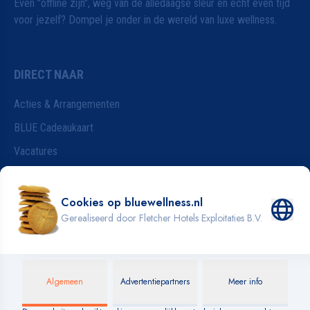
Even "offline zijn", weg van de alledaagse sleur en echt even tijd
voor jezelf? Dompel je onder in de wereld van luxe wellness.
DIRECT NAAR
Acties & Arrangementen
BLUE Cadeaukaart
Vacatures
Wijzigen van je reservering
Badkleding
INFORMATIE
Blog
Over BLUE