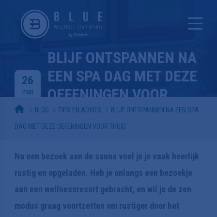
BLIJF ONTSPANNEN NA
EEN SPA DAG MET DEZE
26
OEFENINGEN VOOR
mei
THUIS
BLOG
TIPS EN ADVIES
BLIJF ONTSPANNEN NA EEN SPA
DAG MET DEZE OEFENINGEN VOOR THUIS
msalas
Tips en advies
Na een bezoek aan de sauna voel je je vaak heerlijk
4 min.
rustig en opgeladen. Heb je onlangs een bezoekje
aan een wellnessresort gebracht, en wil je de zen
modus graag voortzetten om rustiger door het