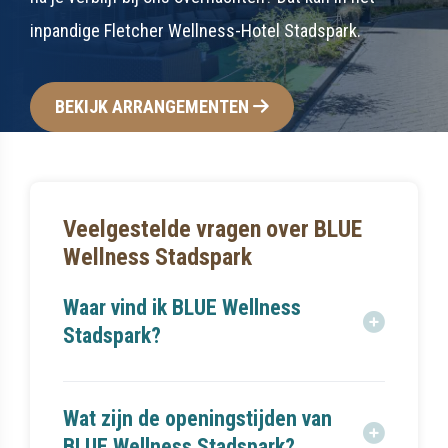
BEKIJK ARRANGEMENTEN
Veelgestelde vragen over BLUE
Wellness Stadspark
Waar vind ik BLUE Wellness
Stadspark?
BLUE Wellness Stadspark bevindt zich aan de
Gertrudisboulevard 200, 4615 MA Bergen op Zoom,
Wat zijn de openingstijden van
nabij het stadspark. De locatie is goed bereikbaar
BLUE Wellness Stadspark?
met auto en openbaar vervoer.
BLUE Wellness Stadspark is normaal iedere dag