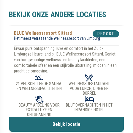
BEKIJK ONZE ANDERE LOCATIES
voor personen vanaf 16 jaar.
BLUE Wellnessresort Helmond
RESORT
Een natuurlijk rustpunt voor onze dagelijkse hectiek
Ervaar ontspanning, luxe en comfort bij BLUE Wellnessresort
Helmond, gelegen in het rustige Brabant, vlakbij Eindhoven.
Geniet van hoogwaardige wellnessfaciliteiten, een serene
sfeer en ultieme ontspanning. Kom ontspannen in een groene
oase in de stad.
NATUURLIJKE OASE IN DE
23 VERSCHILLENDE SAUNA-
STAD
EN WELLNESSFACILITEITEN
BLUE R3ST; ONTSPANNING IN
WELLNESSRESTAURANT;
SLECHTS 25 MINUTEN
VANAF 12 SEPTEMBER
COMPLEET VERNIEUWD
Bekijk locatie