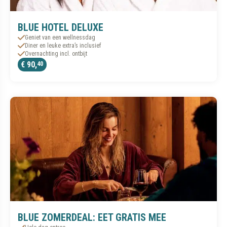
BLUE HOTEL DELUXE
Geniet van een wellnessdag
Diner en leuke extra’s inclusief
Overnachting incl. ontbijt
€ 90,
40
BLUE ZOMERDEAL: EET GRATIS MEE
Hele dag entree
Hoofd- en nagerecht naar keuze inclusief
50