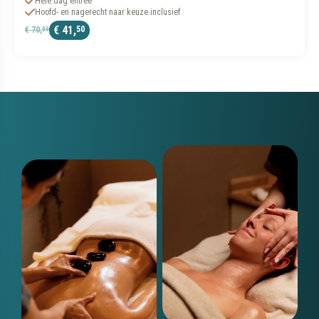
€ 41,
€ 70,
00