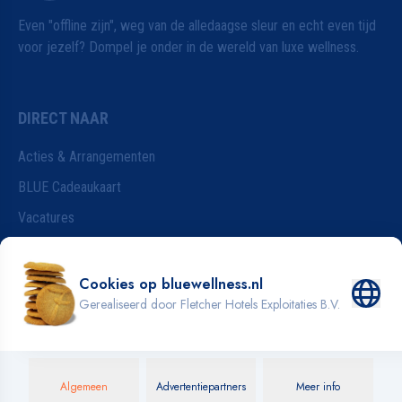
Even "offline zijn", weg van de alledaagse sleur en echt even tijd
voor jezelf? Dompel je onder in de wereld van luxe wellness.
DIRECT NAAR
Acties & Arrangementen
BLUE Cadeaukaart
Vacatures
Wijzigen van je reservering
Badkleding
INFORMATIE
Blog