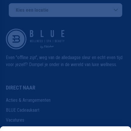
Kies een locatie
Even "offline zijn", weg van de alledaagse sleur en echt even tijd
voor jezelf? Dompel je onder in de wereld van luxe wellness.
DIRECT NAAR
Acties & Arrangementen
BLUE Cadeaukaart
Vacatures
Wijzigen van je reservering