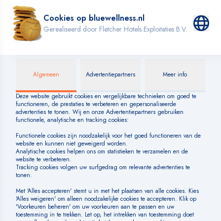
Badkleding
INFORMATIE
Blog
Over BLUE
Veelgestelde vragen
Huisregels
SOCIAL MEDIA
BETAALMOGELIJKHEDEN