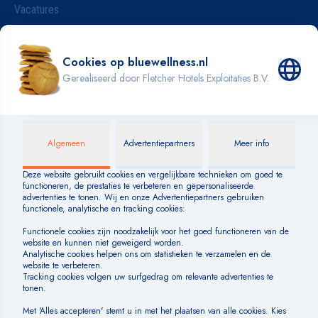
Vacatures
Wijzigen van je reservering
Badkleding
INFORMATIE
Blog
Over BLUE
Veelgestelde vragen
Huisregels
SOCIAL MEDIA