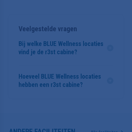
Veelgestelde vragen
Bij welke BLUE Wellness locaties
vind je de r3st cabine?
De r3st cabine is beschikbaar bij 3 BLUE Wellness
locaties: BLUE Wellnessresort Helmond in Helmond,
Hoeveel BLUE Wellness locaties
BLUE Wellnessboot Mill in Mill, BLUE Wellnessresort
hebben een r3st cabine?
Leiden in Leiden.
3 BLUE Wellness locaties in Nederland beschikken
over een r3st cabine. Je vindt deze faciliteit in
Helmond, Mill en Leiden.
ANDERE FACILITEITEN