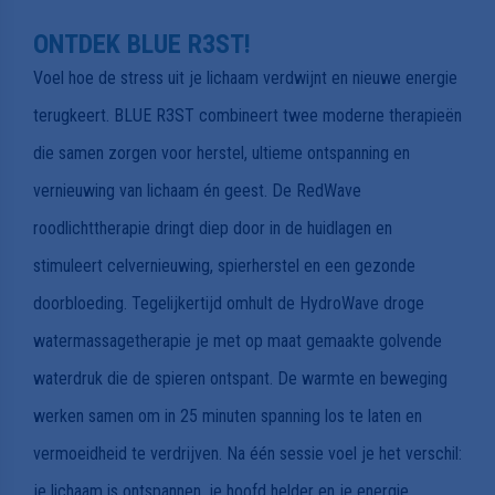
ONTDEK BLUE R3ST!
Voel hoe de stress uit je lichaam verdwijnt en nieuwe energie
terugkeert. BLUE R3ST combineert twee moderne therapieën
die samen zorgen voor herstel, ultieme ontspanning en
vernieuwing van lichaam én geest. De RedWave
roodlichttherapie dringt diep door in de huidlagen en
stimuleert celvernieuwing, spierherstel en een gezonde
doorbloeding. Tegelijkertijd omhult de HydroWave droge
watermassagetherapie je met op maat gemaakte golvende
waterdruk die de spieren ontspant. De warmte en beweging
werken samen om in 25 minuten spanning los te laten en
vermoeidheid te verdrijven. Na één sessie voel je het verschil:
je lichaam is ontspannen, je hoofd helder en je energie