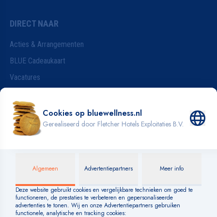
DIRECT NAAR
Acties & Arrangementen
BLUE Cadeaukaart
Vacatures
Wijzigen van je reservering
Badkleding
INFORMATIE
Blog
Over BLUE
Veelgestelde vragen