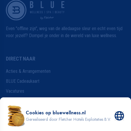
Even "offline zijn", weg van de alledaagse sleur en echt even tijd
voor jezelf? Dompel je onder in de wereld van luxe wellness.
DIRECT NAAR
Acties & Arrangementen
BLUE Cadeaukaart
Vacatures
Wijzigen van je reservering
Badkleding