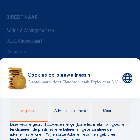
DIRECT NAAR
Acties & Arrangementen
BLUE Cadeaukaart
Vacatures
Wijzigen van je reservering
Badkleding
INFORMATIE
Blog
Over BLUE
Veelgestelde vragen