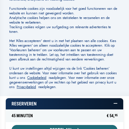
Huisregels
SOCIAL MEDIA
BETAALMOGELIJKHEDEN
Algemene voorwaarden
Cookiebeleid
Cookies beheren
RESERVEREN
Privacybeleid
Disclaimer
45 MINUTEN
€
54,
95
© Fletcher Hotels Exploitaties B.V.