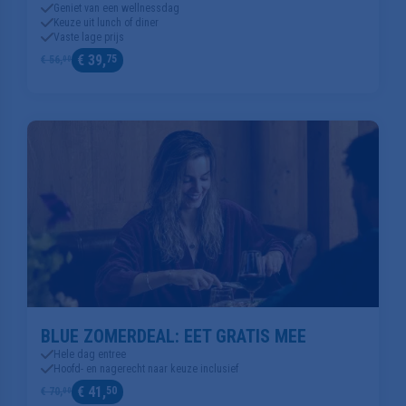
Geniet van een wellnessdag
Keuze uit lunch of diner
Vaste lage prijs
€ 39,
75
€ 56,
00
BLUE ZOMERDEAL: EET GRATIS MEE
Hele dag entree
Hoofd- en nagerecht naar keuze inclusief
€ 41,
50
€ 70,
00