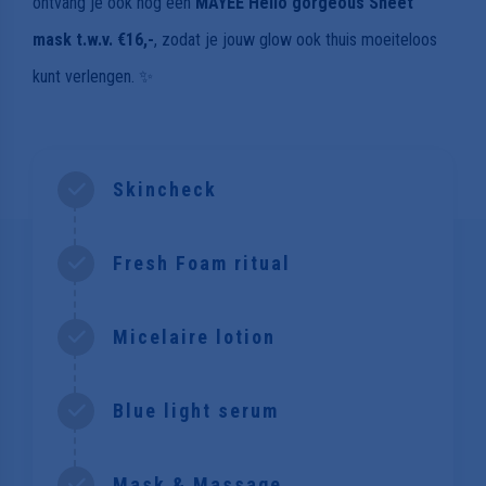
ontvang je ook nog een
MAYEE Hello gorgeous Sheet
mask t.w.v. €16,-
, zodat je jouw glow ook thuis moeiteloos
kunt verlengen. ✨
Skincheck
Fresh Foam ritual
Micelaire lotion
Blue light serum
Mask & Massage