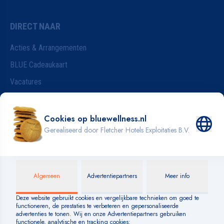
DIRECT NAAR
Acties & Arrangementen
BLUE Cadeaukaart
Vacatures
Wijzigen van je reservering
Badkleding
INFORMATIE
Blog
Over BLUE
Veelgestelde vragen