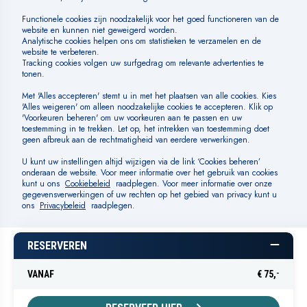
Huisregels
SOCIAL MEDIA
BETAALMOGELIJKHEDEN
Algemene voorwaarden
Cookiebeleid
Cookies beheren
RESERVEREN
Privacybeleid
Disclaimer
VANAF
€
75,
-
© Fletcher Hotels Exploitaties B.V.