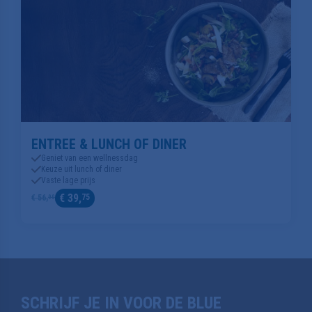
ENTREE & LUNCH OF DINER
Geniet van een wellnessdag
Keuze uit lunch of diner
Vaste lage prijs
€ 39,
75
€ 56,
00
SCHRIJF JE IN VOOR DE BLUE