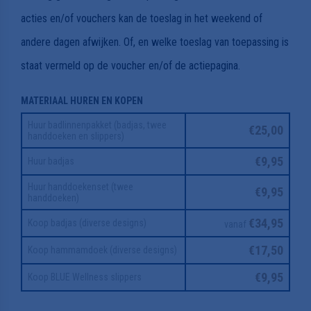
acties en/of vouchers kan de toeslag in het weekend of
andere dagen afwijken. Of, en welke toeslag van toepassing is
staat vermeld op de voucher en/of de actiepagina.
MATERIAAL HUREN EN KOPEN
Huur badlinnenpakket (badjas, twee
€25,00
handdoeken en slippers)
€9,95
Huur badjas
Huur handdoekenset (twee
€9,95
handdoeken)
€34,95
Koop badjas (diverse designs)
vanaf
€17,50
Koop hammamdoek (diverse designs)
€9,95
Koop BLUE Wellness slippers