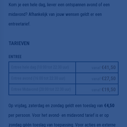
Kom je een hele dag, liever een ontspannen avond of een
midavond? Afhankelijk van jouw wensen geldt er een
entreetarief.
TARIEVEN
ENTREE
€41,50
Entree hele dag (10:00 tot 22:30 uur)
vanaf
€27,50
Entree avond (16:00 tot 22:30 uur)
vanaf
€19,50
Entree Midavond (20:00 tot 22:30 uur)
vanaf
Op vrijdag, zaterdag en zondag geldt een toeslag van
€4,50
per persoon. Voor het avond- en midavond tarief is er op
zondag géén toeslag van toepassing. Voor acties en externe