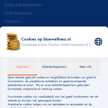
Acties & Arrangementen
BLUE Cadeaukaart
Vacatures
Wijzigen van je reservering
Badkleding
INFORMATIE
Blog
Over BLUE
Veelgestelde vragen
Huisregels