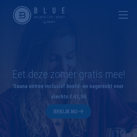
Eet deze zomer gratis mee!
Sauna entree inclusief hoofd- en nagerecht voor
slechts € 41,50
BEKIJK NU