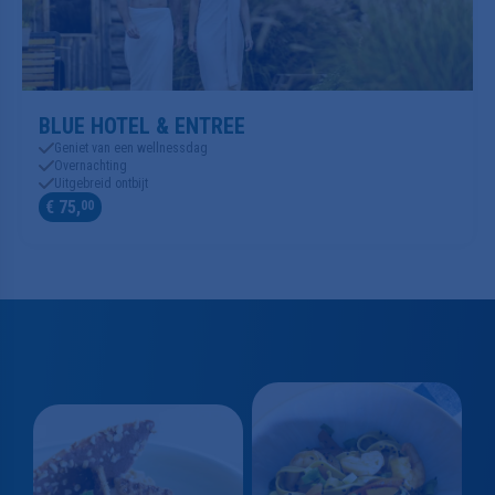
BLUE HOTEL & ENTREE
Geniet van een wellnessdag
Overnachting
Uitgebreid ontbijt
€ 75,
00