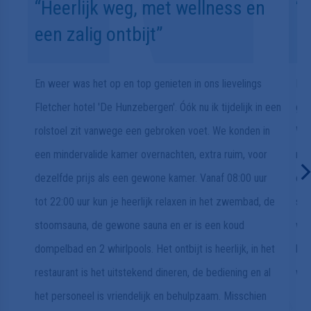
een zalig ontbijt”
m
En weer was het op en top genieten in ons lievelings
Het
Fletcher hotel 'De Hunzebergen'. Óók nu ik tijdelijk in een
gew
rolstoel zit vanwege een gebroken voet. We konden in
We 
een mindervalide kamer overnachten, extra ruim, voor
rel
dezelfde prijs als een gewone kamer. Vanaf 08:00 uur
ete
tot 22:00 uur kun je heerlijk relaxen in het zwembad, de
sch
stoomsauna, de gewone sauna en er is een koud
was
dompelbad en 2 whirlpools. Het ontbijt is heerlijk, in het
bub
restaurant is het uitstekend dineren, de bediening en al
war
het personeel is vriendelijk en behulpzaam. Misschien
komt dat ook wel door de rust en ruimte in Drenthe. De