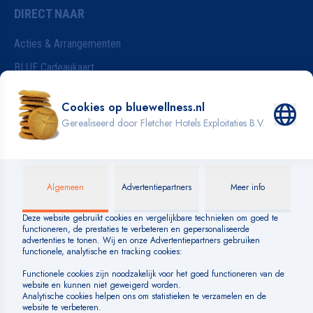
DIRECT NAAR
Acties & Arrangementen
BLUE Cadeaukaart
Vacatures
Wijzigen van je reservering
Badkleding
INFORMATIE
Blog
Over BLUE
Veelgestelde vragen
Huisregels