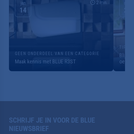
14
26
TIPS 
GEEN ONDERDEEL VAN EEN CATEGORIE
Blijf 
Maak kennis met BLUE R3ST
oefeni
SCHRIJF JE IN VOOR DE BLUE
NIEUWSBRIEF