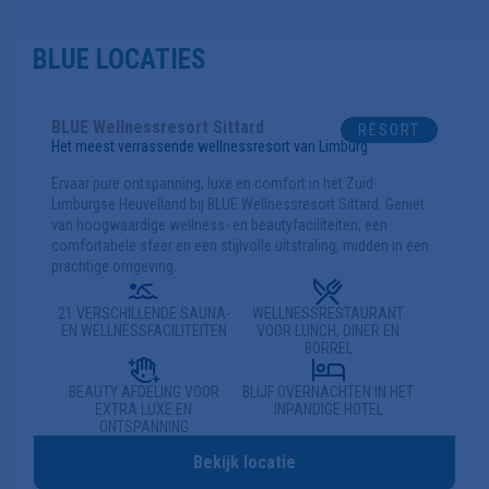
BLUE LOCATIES
BLUE Wellnessresort Helmond
RESORT
Een natuurlijk rustpunt voor onze dagelijkse hectiek
Ervaar ontspanning, luxe en comfort bij BLUE Wellnessresort
Helmond, gelegen in het rustige Brabant, vlakbij Eindhoven.
Geniet van hoogwaardige wellnessfaciliteiten, een serene
sfeer en ultieme ontspanning. Kom ontspannen in een groene
oase in de stad.
NATUURLIJKE OASE IN DE
23 VERSCHILLENDE SAUNA-
STAD
EN WELLNESSFACILITEITEN
BLUE R3ST; ONTSPANNING IN
WELLNESSRESTAURANT;
SLECHTS 25 MINUTEN
VANAF 12 SEPTEMBER
COMPLEET VERNIEUWD
Bekijk locatie