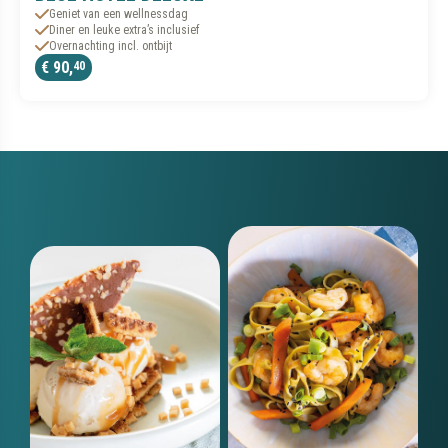
Geniet van een wellnessdag
Diner en leuke extra’s inclusief
Overnachting incl. ontbijt
€ 90,
40