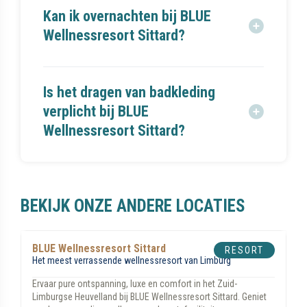
kelo-opgietsauna, hammam, cocoon-rustruimte,
Kan ik overnachten bij BLUE
rasul-stoomcabine, koud dompelbad en een
Wellnessresort Sittard?
dakterras met ligbedden en uitzicht op het
Limburgse heuvelland.
Ja, je kunt een wellnessdag combineren met een
hotelovernachting bij het aangrenzende Fletcher
Is het dragen van badkleding
hotel. Boek een arrangement voor de beste deal.
verplicht bij BLUE
Wellnessresort Sittard?
Nee, BLUE Wellnessresort Sittard hanteert een
100% blootbeleid. Het dragen van badkleding is op
geen enkele dag toegestaan. Het resort is
BEKIJK ONZE ANDERE LOCATIES
toegankelijk voor personen vanaf 16 jaar.
BLUE Wellnessresort Helmond
RESORT
Een natuurlijk rustpunt voor onze dagelijkse hectiek
Ervaar ontspanning, luxe en comfort bij BLUE Wellnessresort
Helmond, gelegen in het rustige Brabant, vlakbij Eindhoven.