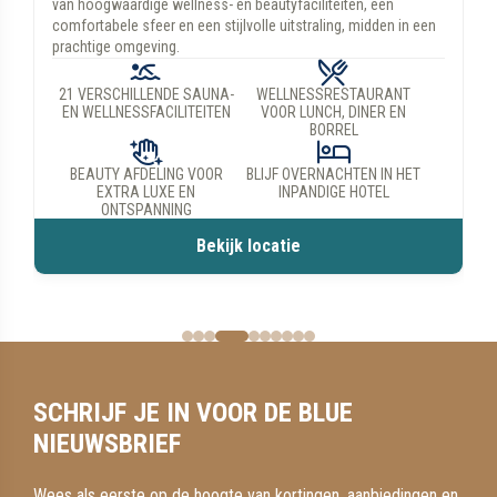
Geniet van hoogwaardige wellnessfaciliteiten, een serene
sfeer en ultieme ontspanning. Kom ontspannen in een groene
oase in de stad.
NATUURLIJKE OASE IN DE
23 VERSCHILLENDE SAUNA-
STAD
EN WELLNESSFACILITEITEN
BLUE R3ST; ONTSPANNING IN
WELLNESSRESTAURANT;
SLECHTS 25 MINUTEN
VANAF 12 SEPTEMBER
COMPLEET VERNIEUWD
Bekijk locatie
SCHRIJF JE IN VOOR DE BLUE
NIEUWSBRIEF
Wees als eerste op de hoogte van kortingen, aanbiedingen en