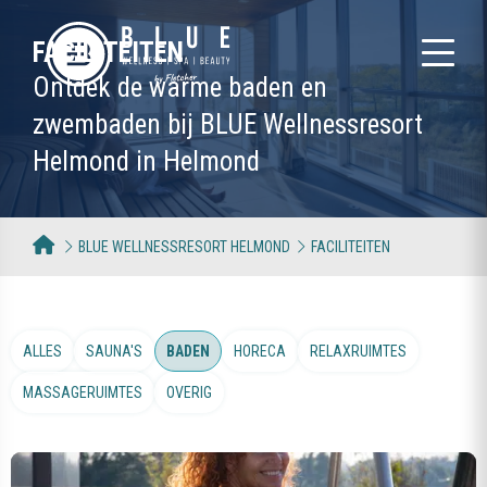
FACILITEITEN
Ontdek de warme baden en
zwembaden bij BLUE Wellnessresort
Helmond in Helmond
BLUE WELLNESSRESORT HELMOND
FACILITEITEN
ALLES
SAUNA'S
BADEN
HORECA
RELAXRUIMTES
MASSAGERUIMTES
OVERIG