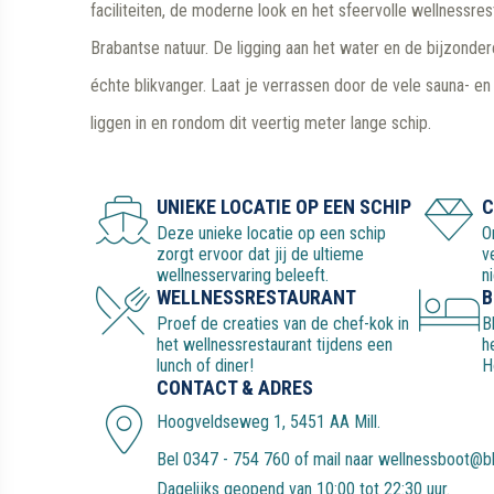
faciliteiten, de moderne look en het sfeervolle wellnessres
Brabantse natuur. De ligging aan het water en de bijzonde
échte blikvanger. Laat je verrassen door de vele sauna- en 
liggen in en rondom dit veertig meter lange schip.
UNIEKE LOCATIE OP EEN SCHIP
C
Deze unieke locatie op een schip
O
zorgt ervoor dat jij de ultieme
v
wellnesservaring beleeft.
n
WELLNESSRESTAURANT
B
Proef de creaties van de chef-kok in
B
het wellnessrestaurant tijdens een
h
lunch of diner!
H
CONTACT & ADRES
Hoogveldseweg 1, 5451 AA Mill
.
Bel
0347 - 754 760
of mail naar
wellnessboot@bl
Dagelijks geopend van 10:00 tot 22:30 uur.