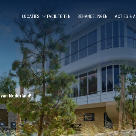
LOCATIES
FACILITEITEN
BEHANDELINGEN
ACTIES & 
ALLE LOCATIES
WELLNESSBOOT MILL
WELLNESSRESORT LEIDEN
WELLNESSRESORT ZEELAND
WELLNESSRESORT HELMOND
WELLNESSRESORT SITTARD
 van Nederland!
WELLNESS STADSPARK
WELLNESS HAAMSTEDE
WELLNESS TRIVIUM
WELLNESS HUNZEBERGEN