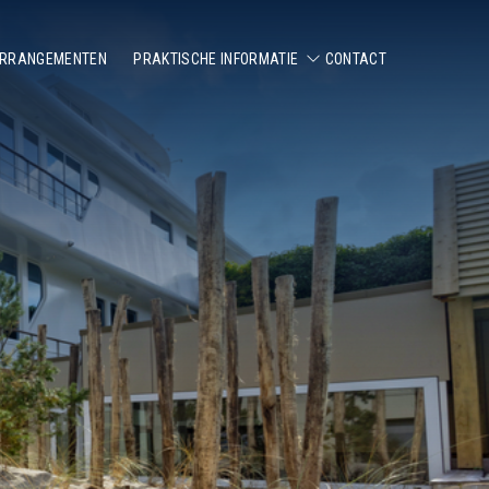
ARRANGEMENTEN
PRAKTISCHE INFORMATIE
CONTACT
BADENKAARTEN
TARIEVEN
OPENINGSTIJDEN
WIJZIGEN VAN JE RESERVERING
SAUNA & ZWANGERSCHAP
VEELGESTELDE VRAGEN
HUISREGELS
BADKLEDING