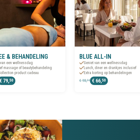
EE & BEHANDELING
BLUE ALL-IN
 van een wellnessdag
Geniet van een wellnessdag
ief massage of beautybehandeling
Lunch, diner en drankjes inclusief
ollection product cadeau
Extra korting op behandelingen
€ 79,
€ 66,
50
50
€ 98,
50