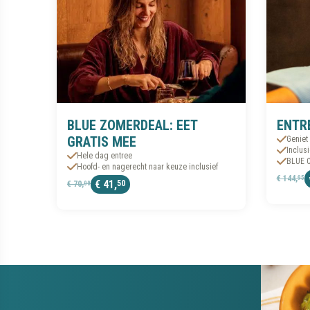
BLUE ZOMERDEAL: EET
ENTR
GRATIS MEE
Geniet
Inclus
Hele dag entree
BLUE C
Hoofd- en nagerecht naar keuze inclusief
€ 144,
95
€ 41,
50
€ 70,
00