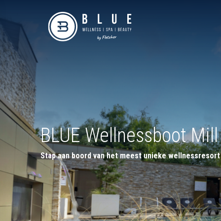
BLUE Wellnessboot Mill
Stap aan boord van het meest unieke wellnessresort