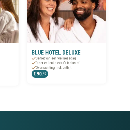
BLUE HOTEL DELUXE
Geniet van een wellnessdag
Diner en leuke extra’s inclusief
Overnachting incl. ontbijt
€ 90,
40