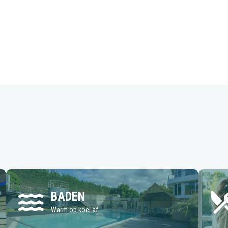
BADEN
Warm op koel af